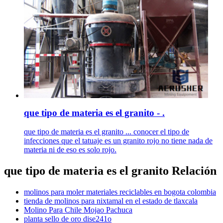
que tipo de materia es el granito - .
que tipo de materia es el granito ... conocer el tipo de
infecciones que el tatuaje es un granito rojo no tiene nada de
materia ni de eso es solo rojo.
que tipo de materia es el granito Relación
molinos para moler materiales reciclables en bogota colombia
tienda de molinos para nixtamal en el estado de tlaxcala
Molino Para Chile Mojao Pachuca
planta sello de oro dise241o