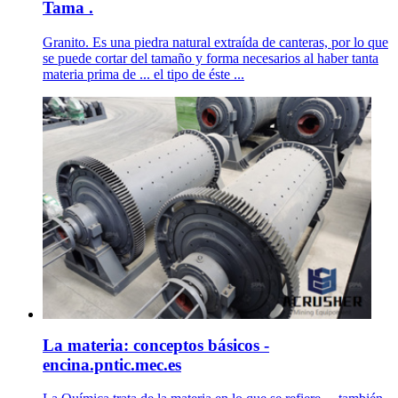
Tama .
Granito. Es una piedra natural extraída de canteras, por lo que
se puede cortar del tamaño y forma necesarios al haber tanta
materia prima de ... el tipo de éste ...
La materia: conceptos básicos -
encina.pntic.mec.es