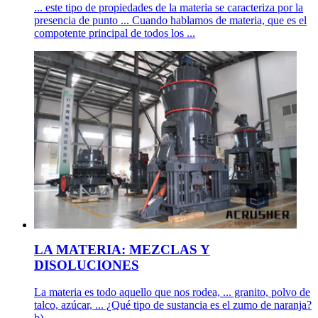
... este tipo de propiedades de la materia se caracteriza por la
presencia de punto ... Cuando hablamos de materia, que es el
compotente principal de todos los ...
LA MATERIA: MEZCLAS Y
DISOLUCIONES
La materia es todo aquello que nos rodea, ... granito, polvo de
talco, azúcar, ... ¿Qué tipo de sustancia es el zumo de naranja?
b) ...