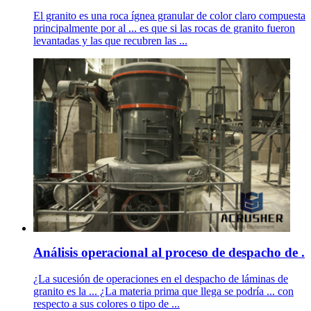
El granito es una roca ígnea granular de color claro compuesta
principalmente por al ... es que si las rocas de granito fueron
levantadas y las que recubren las ...
Análisis operacional al proceso de despacho de .
¿La sucesión de operaciones en el despacho de láminas de
granito es la ... ¿La materia prima que llega se podría ... con
respecto a sus colores o tipo de ...