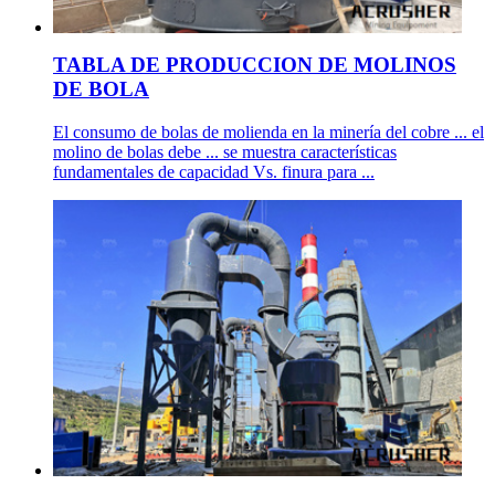
TABLA DE PRODUCCION DE MOLINOS
DE BOLA
El consumo de bolas de molienda en la minería del cobre ... el
molino de bolas debe ... se muestra características
fundamentales de capacidad Vs. finura para ...