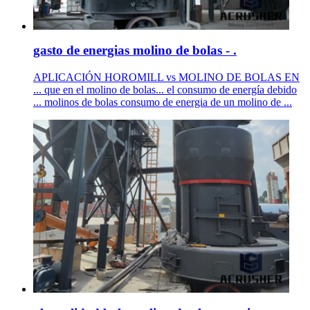
gasto de energias molino de bolas - .
APLICACIÓN HOROMILL vs MOLINO DE BOLAS EN
... que en el molino de bolas... el consumo de energía debido
... molinos de bolas consumo de energia de un molino de ...