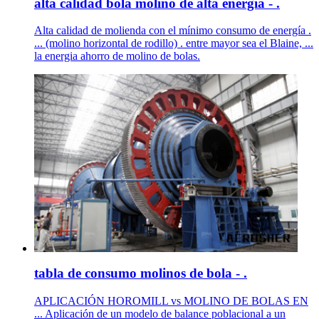
alta calidad bola molino de alta energia - .
Alta calidad de molienda con el mínimo consumo de energía .
... (molino horizontal de rodillo) . entre mayor sea el Blaine, ...
la energia ahorro de molino de bolas.
tabla de consumo molinos de bola - .
APLICACIÓN HOROMILL vs MOLINO DE BOLAS EN
... Aplicación de un modelo de balance poblacional a un