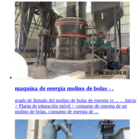
maquina de energia molino de bolas - .
grado de llenado del molino de bolas de energia vs ... ... Inicio
> Planta de trituración móvil > consumo de energia de un
molino de bolas. consumo de energia de ...