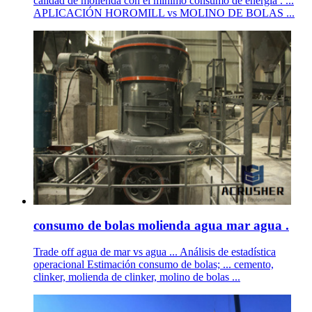
calidad de molienda con el mínimo consumo de energía . ...
APLICACIÓN HOROMILL vs MOLINO DE BOLAS ...
consumo de bolas molienda agua mar agua .
Trade off agua de mar vs agua ... Análisis de estadística
operacional Estimación consumo de bolas; ... cemento,
clinker, molienda de clinker, molino de bolas ...