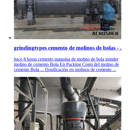
grindingtypes cemento de molinos de bolas - .
hace 8 horas cemento maquina de molino de bola grinder
molino de cemento Bola En Packing Costo del molino de
cemento Bola ... Dosificación en molinos de cemento ...