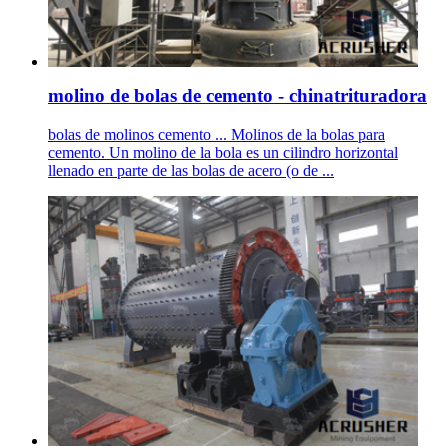
molino de bolas de cemento - chinatrituradora
bolas de molinos cemento ... Molinos de la bolas para
cemento. Un molino de la bola es un cilindro horizontal
llenado en parte de las bolas de acero (o de ...