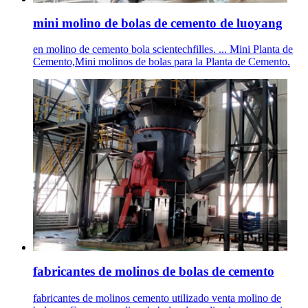
mini molino de bolas de cemento de luoyang
en molino de cemento bola scientechfilles. ... Mini Planta de
Cemento,Mini molinos de bolas para la Planta de Cemento.
fabricantes de molinos de bolas de cemento
fabricantes de molinos cemento utilizado venta molino de