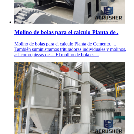
Molino de bolas para el calculo Planta de .
Molino de bolas para el calculo Planta de Cemento. ...
También suministramos trituradoras individuales y molinos,
así como piezas de ... El molino de bola es ...