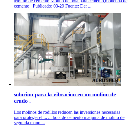
Molino de cemento,Molino de bola para cemento,molienda de
cemento . Publicado: 03-29 Fuente: De: ...
solucion para la vibracion en un molino de
crudo .
Los molinos de rodillos reducen las inversiones necesarias
para proteger el ... ... bola de cemento maquina de molino de
segunda mano ...