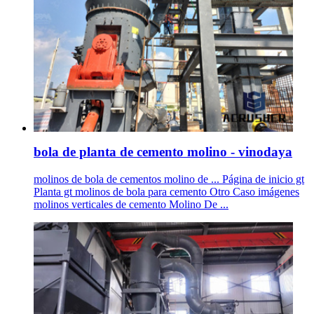
bola de planta de cemento molino - vinodaya
molinos de bola de cementos molino de ... Página de inicio gt
Planta gt molinos de bola para cemento Otro Caso imágenes
molinos verticales de cemento Molino De ...