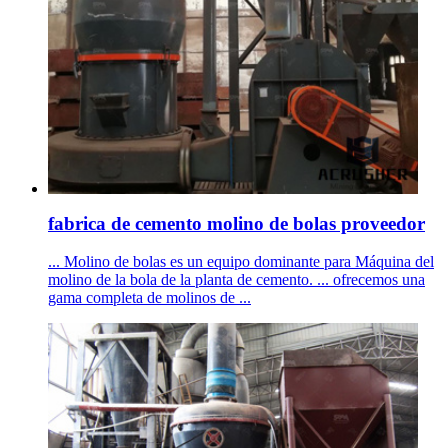
fabrica de cemento molino de bolas proveedor
... Molino de bolas es un equipo dominante para Máquina del
molino de la bola de la planta de cemento. ... ofrecemos una
gama completa de molinos de ...