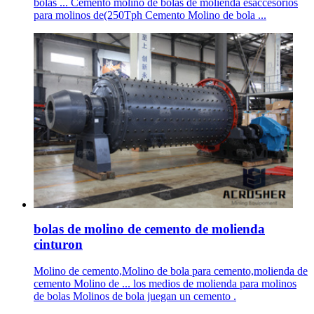
bolas ... Cemento molino de bolas de molienda esaccesorios
para molinos de(250Tph Cemento Molino de bola ...
bolas de molino de cemento de molienda
cinturon
Molino de cemento,Molino de bola para cemento,molienda de
cemento Molino de ... los medios de molienda para molinos
de bolas Molinos de bola juegan un cemento .