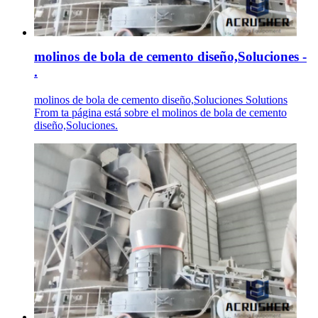
molinos de bola de cemento diseño,Soluciones -
.
molinos de bola de cemento diseño,Soluciones Solutions
From ta página está sobre el molinos de bola de cemento
diseño,Soluciones.