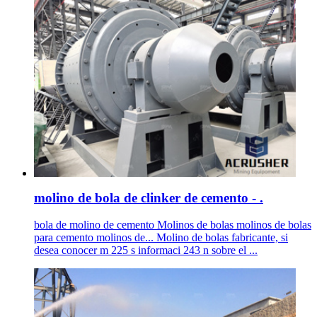
molino de bola de clinker de cemento - .
bola de molino de cemento Molinos de bolas molinos de bolas
para cemento molinos de... Molino de bolas fabricante, si
desea conocer m 225 s informaci 243 n sobre el ...