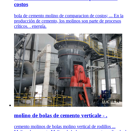
costos
bola de cemento molino de comparacion de costos; ... En la
producción de cemento, los molinos son parte de procesos
críticos. . energía.
molino de bolas de cemento verticale - .
cemento molinos de bolas molino vertical de rodillos ...