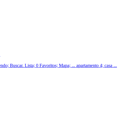
.
do; Buscar. Lista; 0 Favoritos; Mapa; ... apartamento 4; casa ...