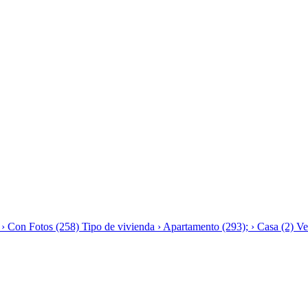
 Con Fotos (258) Tipo de vivienda › Apartamento (293); › Casa (2) Ven