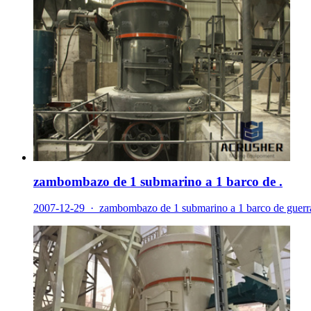
zambombazo de 1 submarino a 1 barco de .
2007-12-29 · zambombazo de 1 submarino a 1 barco de guerra 