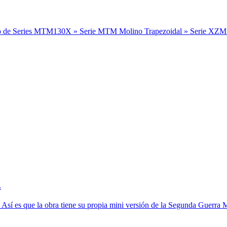
cido de Series MTM130X » Serie MTM Molino Trapezoidal » Serie XZM Mo
.
 Así es que la obra tiene su propia mini versión de la Segunda Guerra M