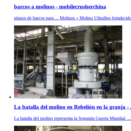
barcos a molinos - mobilecrusherchina
planos de barcos para ... Molinos » Molino Ultrafino fortale
La batalla del molino en Rebelión en la granja - 
La batalla del molino representa la Segunda Guerra Mundial. ...