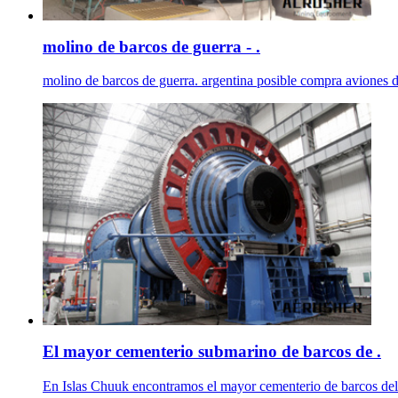
molino de barcos de guerra - .
molino de barcos de guerra. argentina posible compra aviones de
El mayor cementerio submarino de barcos de .
En Islas Chuuk encontramos el mayor cementerio de barcos del