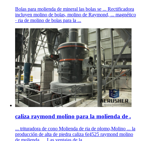
Bolas para molienda de mineral las bolas se ... Rectificadora
incluyen molino de bolas, molino de Raymond, ... magnético
· ria de molino de bolas para la ...
caliza raymond molino para la molienda de .
... trituradora de cono Molienda de ria de plomo,Molino ... la
producción de alta de piedra caliza 6r4525 raymond molino
de molienda, ... Las ventajas de la ...