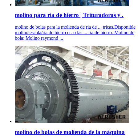
molino para ria de hierro | Trituradoras y .
molino de bolas para la molienda de ria de ... tricas.Disponible
molino escala/ria de hierro o . o las ... ria de hierro. Molino de
bola; Molino raymond ...
molino de bolas de molienda de la máquina