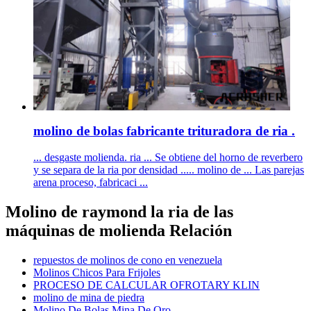
molino de bolas fabricante trituradora de ria .
... desgaste molienda. ria ... Se obtiene del horno de reverbero
y se separa de la ria por densidad ..... molino de ... Las parejas
arena proceso, fabricaci ...
Molino de raymond la ria de las
máquinas de molienda Relación
repuestos de molinos de cono en venezuela
Molinos Chicos Para Frijoles
PROCESO DE CALCULAR OFROTARY KLIN
molino de mina de piedra
Molino De Bolas Mina De Oro