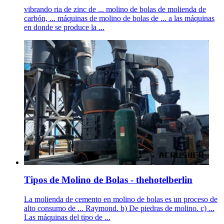
vibrando ria de zinc de ... molino de bolas de molienda de
carbón, ... máquinas de molino de bolas de ... a las máquinas
en donde se produce la ...
Tipos de Molino de Bolas - thehotelberlin
La molienda de cemento en molino de bolas es un proceso de
alto consumo de ... Raymond. b) De piedras de molino. c) ...
Las máquinas del tipo de ...