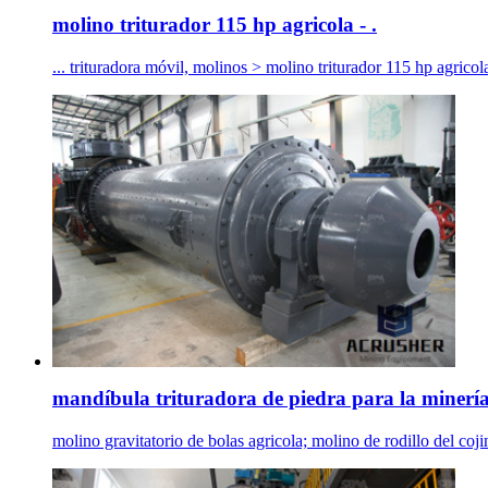
molino triturador 115 hp agricola - .
... trituradora móvil, molinos > molino triturador 115 hp agrico
mandíbula trituradora de piedra para la minerí
molino gravitatorio de bolas agricola; molino de rodillo del co