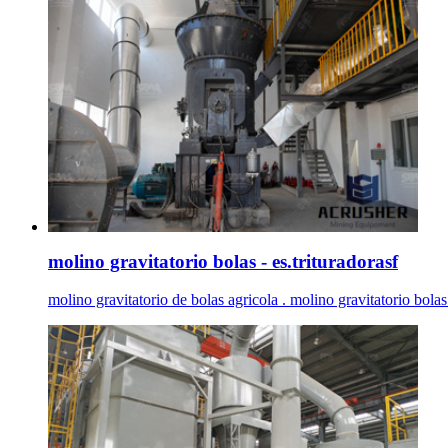
molino gravitatorio bolas - es.trituradorasf
molino gravitatorio de bolas agricola . molino gravitatorio bolas