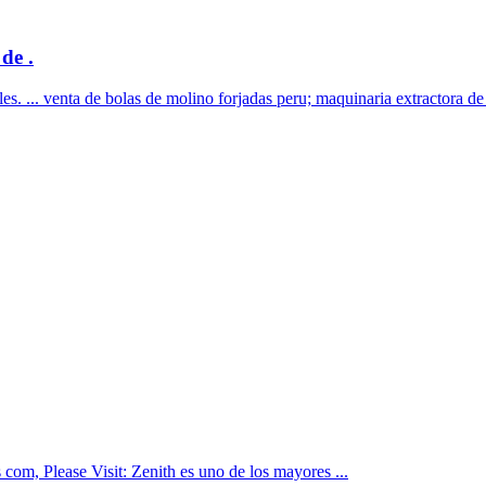
de .
s. ... venta de bolas de molino forjadas peru; maquinaria extractora de l
om, Please Visit: Zenith es uno de los mayores ...