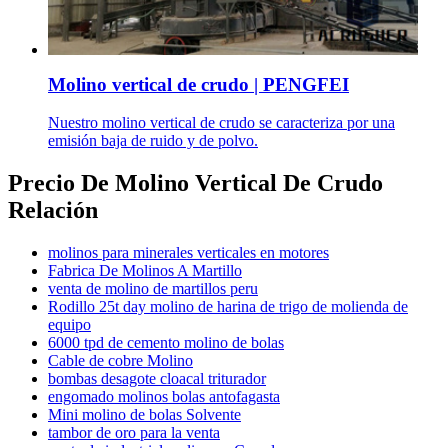
Molino vertical de crudo | PENGFEI
Nuestro molino vertical de crudo se caracteriza por una
emisión baja de ruido y de polvo.
Precio De Molino Vertical De Crudo
Relación
molinos para minerales verticales en motores
Fabrica De Molinos A Martillo
venta de molino de martillos peru
Rodillo 25t day molino de harina de trigo de molienda de
equipo
6000 tpd de cemento molino de bolas
Cable de cobre Molino
bombas desagote cloacal triturador
engomado molinos bolas antofagasta
Mini molino de bolas Solvente
tambor de oro para la venta