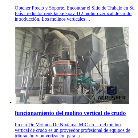
Obtener Precio y Soporte, Encontrar el Sitio de Trabajo en Su
País ! reductor renk tacke kpav 112 molino vertical de crudo
introducción. Los molinos verticales ...
funcionamiento del molino vertical de crudo
Precio De Molinos De Nixtamal MIC en ... del molino
vertical de crudo es un proveedor profesional de equipos de
trituración y pulverización para la ...