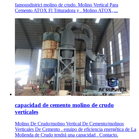
famousdistrict molino de crudo. Molino Vertical Para
Cemento ATOX Fl Trituradora y . Molino ATOX, ...
capacidad de cemento molino de crudo
verticales
Molino De Crudo/molino Vertical De Cemento/molinos
Verticales De Cemento . equipo de eficiencia energética de La
Molienda de Crudo tendrá una capacidad . Contacto.