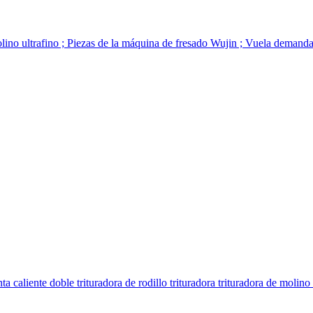
lino ultrafino ; Piezas de la máquina de fresado Wujin ; Vuela demanda
 caliente doble trituradora de rodillo trituradora trituradora de molino d