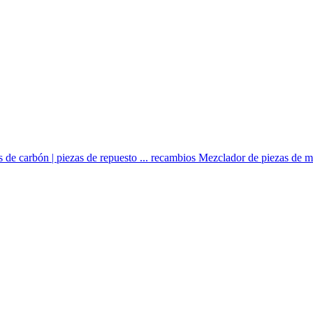
s de carbón | piezas de repuesto ... recambios Mezclador de piezas de mo