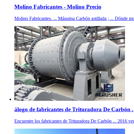
Molino Fabricantes - Molino Precio
Molino Fabricantes. ... Máquina Carbón astillada ; ... Dónde mo
álogo de fabricantes de Trituradora De Carbón .
Encuentre los fabricantes de Trituradora De Carbón ... 2016 venta