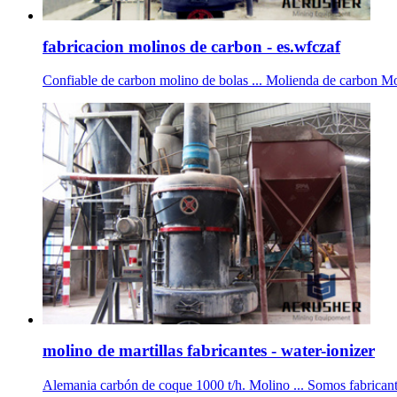
fabricacion molinos de carbon - es.wfczaf
Confiable de carbon molino de bolas ... Molienda de carbon Mol
molino de martillas fabricantes - water-ionizer
Alemania carbón de coque 1000 t/h. Molino ... Somos fabricante