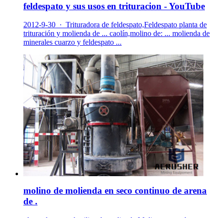
feldespato y sus usos en trituracion - YouTube
2012-9-30 · Trituradora de feldespato,Feldespato planta de
trituración y molienda de ... caolín,molino de: ... molienda de
minerales cuarzo y feldespato ...
molino de molienda en seco continuo de arena
de .