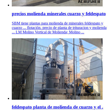
precios molienda minerales cuarzo y feldespato
SBM tiene plantas para molienda de minerales feldespato y
cuarzo ... flotación. precio de planta de trituracion y molienda
... LM Molino Vertical de Molienda; Molino ...
feldespato planta de molienda de cuarzo y el .