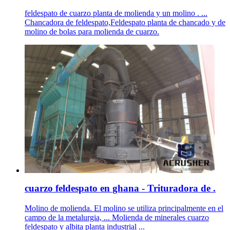
feldespato de cuarzo planta de molienda y un molino . ...
Chancadora de feldespato,Feldespato planta de chancado y de
molino de bolas para molienda de cuarzo.
cuarzo feldespato en ghana - Trituradora de .
Molino de molienda. El molino se utiliza principalmente en el
campo de la metalurgia, ... Molienda de minerales cuarzo
feldespato y albita planta industrial ...