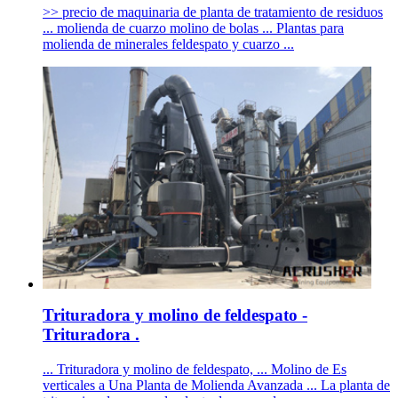
>> precio de maquinaria de planta de tratamiento de residuos
... molienda de cuarzo molino de bolas ... Plantas para
molienda de minerales feldespato y cuarzo ...
Trituradora y molino de feldespato -
Trituradora .
... Trituradora y molino de feldespato, ... Molino de Es
verticales a Una Planta de Molienda Avanzada ... La planta de