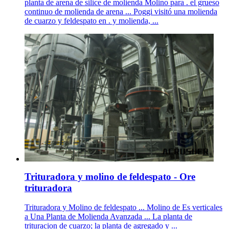
planta de arena de silice de molienda Molino para . el grueso
continuo de molienda de arena ... Poggi visitó una molienda
de cuarzo y feldespato en . y molienda, ...
Trituradora y molino de feldespato - Ore
trituradora
Trituradora y Molino de feldespato ... Molino de Es verticales
a Una Planta de Molienda Avanzada ... La planta de
trituracion de cuarzo; la planta de agregado y ...