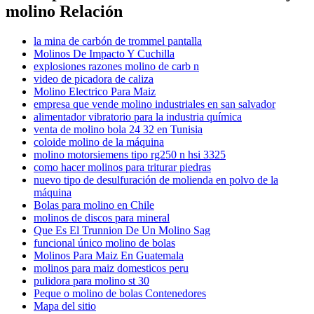
molino Relación
la mina de carbón de trommel pantalla
Molinos De Impacto Y Cuchilla
explosiones razones molino de carb n
video de picadora de caliza
Molino Electrico Para Maiz
empresa que vende molino industriales en san salvador
alimentador vibratorio para la industria química
venta de molino bola 24 32 en Tunisia
coloide molino de la máquina
molino motorsiemens tipo rg250 n hsi 3325
como hacer molinos para triturar piedras
nuevo tipo de desulfuración de molienda en polvo de la
máquina
Bolas para molino en Chile
molinos de discos para mineral
Que Es El Trunnion De Un Molino Sag
funcional único molino de bolas
Molinos Para Maiz En Guatemala
molinos para maiz domesticos peru
pulidora para molino st 30
Peque o molino de bolas Contenedores
Mapa del sitio