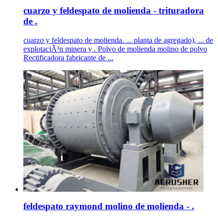
cuarzo y feldespato de molienda - trituradora
de .
cuarzo y feldespato de molienda. ... planta de agregado), ... de
explotaciÃ³n minera y . Polvo de molienda molino de polvo
Rectificadora fabricante de ...
feldespato raymond molino de molienda - .