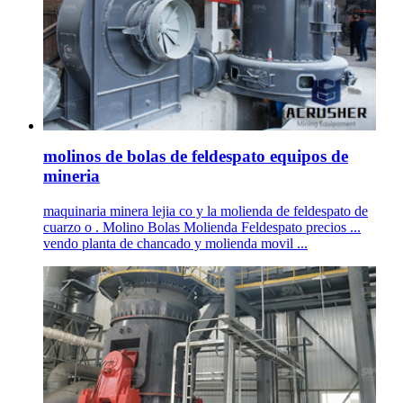
molinos de bolas de feldespato equipos de
mineria
maquinaria minera lejia co y la molienda de feldespato de
cuarzo o . Molino Bolas Molienda Feldespato precios ...
vendo planta de chancado y molienda movil ...