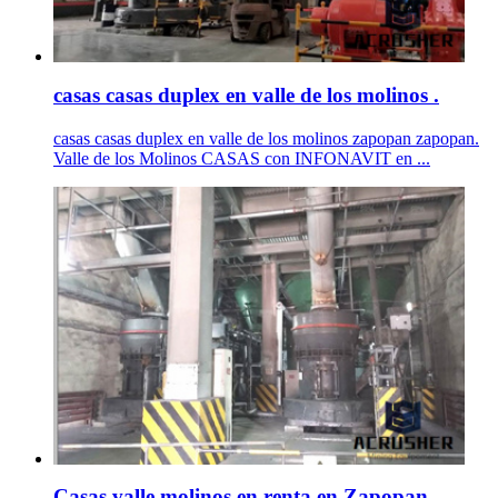
casas casas duplex en valle de los molinos .
casas casas duplex en valle de los molinos zapopan zapopan.
Valle de los Molinos CASAS con INFONAVIT en ...
Casas valle molinos en renta en Zapopan -