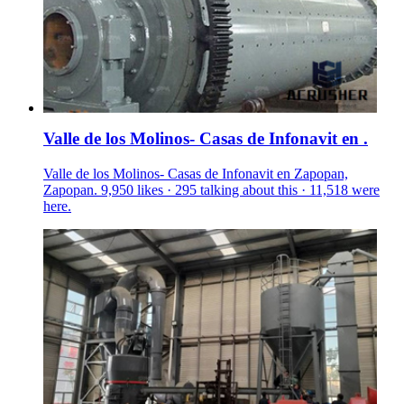
Valle de los Molinos- Casas de Infonavit en .
Valle de los Molinos- Casas de Infonavit en Zapopan,
Zapopan. 9,950 likes · 295 talking about this · 11,518 were
here.