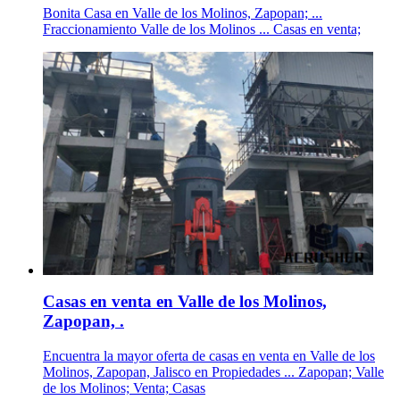
Bonita Casa en Valle de los Molinos, Zapopan; ...
Fraccionamiento Valle de los Molinos ... Casas en venta;
Casas en venta en Valle de los Molinos,
Zapopan, .
Encuentra la mayor oferta de casas en venta en Valle de los
Molinos, Zapopan, Jalisco en Propiedades ... Zapopan; Valle
de los Molinos; Venta; Casas