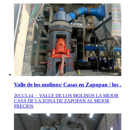
Valle de los molinos/ Casas en Zapopan / los .
2013-5-14 · VALLE DE LOS MOLINOS LA MEJOR
CASA DE LA ZONA DE ZAPOPAN AL MEJOR
PRECIOS