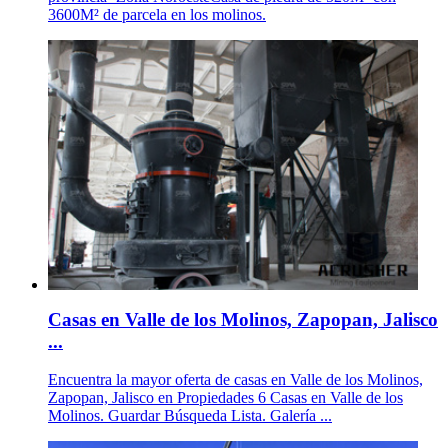
3600M² de parcela en los molinos.
Casas en Valle de los Molinos, Zapopan, Jalisco
...
Encuentra la mayor oferta de casas en Valle de los Molinos,
Zapopan, Jalisco en Propiedades 6 Casas en Valle de los
Molinos. Guardar Búsqueda Lista. Galería ...