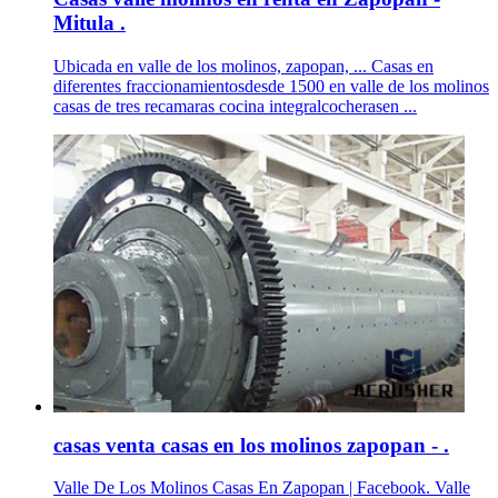
Mitula .
Ubicada en valle de los molinos, zapopan, ... Casas en
diferentes fraccionamientosdesde 1500 en valle de los molinos
casas de tres recamaras cocina integralcocherasen ...
casas venta casas en los molinos zapopan - .
Valle De Los Molinos Casas En Zapopan | Facebook. Valle