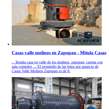
Casas valle molinos en Zapopan - Mitula Casas
... Bonita casa en valle de los molinos, zapopan; cuenta con
sala comedor, ... El promedio de las fotos por anuncio de
Casas Valle Molinos Zapopan es de 8.