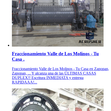
Fraccionamiento Valle de Los Molinos - Tu
Casa .
Fraccionamiento Valle de Los Molinos - Tu Casa en Zapopan,
Zapopan, ... Y alcanza una de las ÚLTIMAS CASAS
DUPLEX!! Escritura INMEDIATA y entrega
RAPIDAAA!...