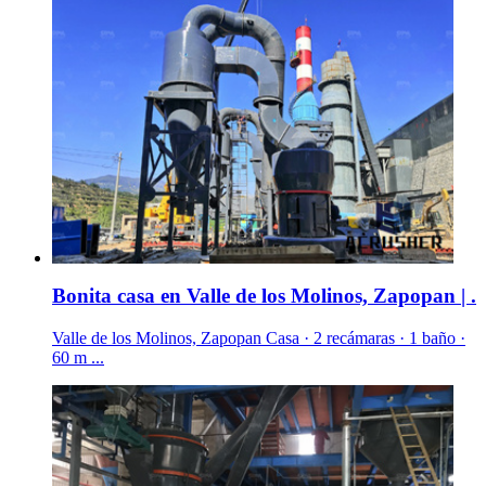
Bonita casa en Valle de los Molinos, Zapopan | .
Valle de los Molinos, Zapopan Casa · 2 recámaras · 1 baño ·
60 m ...