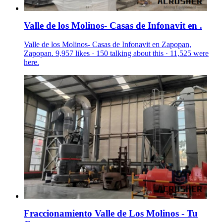
Valle de los Molinos- Casas de Infonavit en .
Valle de los Molinos- Casas de Infonavit en Zapopan,
Zapopan. 9,957 likes · 150 talking about this · 11,525 were
here.
Fraccionamiento Valle de Los Molinos - Tu