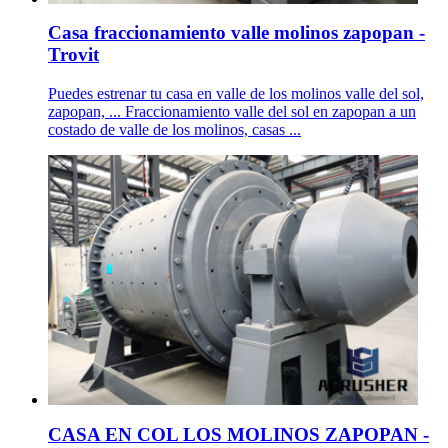
Casa fraccionamiento valle molinos zapopan -
Trovit
Puedes estrenar tu casa en valle de los molinos valle del sol,
zapopan, ... Fraccionamiento valle del sol en zapopan a un
costado de valle de los molinos, casas ...
CASA EN COL LOS MOLINOS ZAPOPAN -