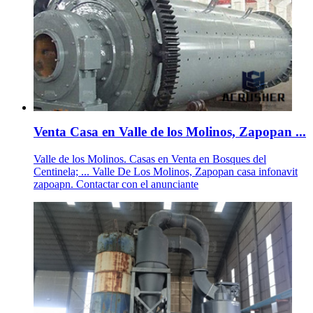
Venta Casa en Valle de los Molinos, Zapopan ...
Valle de los Molinos. Casas en Venta en Bosques del
Centinela; ... Valle De Los Molinos, Zapopan casa infonavit
zapoapn. Contactar con el anunciante