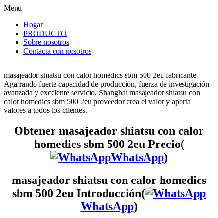
Menu
Hogar
PRODUCTO
Sobre nosotros
Contacta con nosotros
masajeador shiatsu con calor homedics sbm 500 2eu fabricante
Agarrando fuerte capacidad de producción, fuerza de investigación
avanzada y excelente servicio, Shanghai masajeador shiatsu con
calor homedics sbm 500 2eu proveedor crea el valor y aporta
valores a todos los clientes.
Obtener masajeador shiatsu con calor
homedics sbm 500 2eu Precio(
WhatsApp
)
masajeador shiatsu con calor homedics
sbm 500 2eu Introducción(
WhatsApp
)