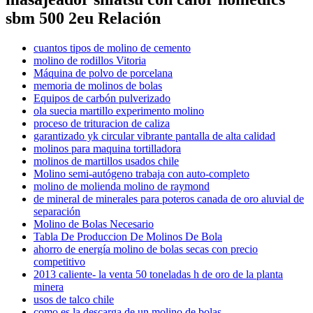
sbm 500 2eu Relación
cuantos tipos de molino de cemento
molino de rodillos Vitoria
Máquina de polvo de porcelana
memoria de molinos de bolas
Equipos de carbón pulverizado
ola suecia martillo experimento molino
proceso de trituracion de caliza
garantizado yk circular vibrante pantalla de alta calidad
molinos para maquina tortilladora
molinos de martillos usados chile
Molino semi-autógeno trabaja con auto-completo
molino de molienda molino de raymond
de mineral de minerales para poteros canada de oro aluvial de
separación
Molino de Bolas Necesario
Tabla De Produccion De Molinos De Bola
ahorro de energía molino de bolas secas con precio
competitivo
2013 caliente- la venta 50 toneladas h de oro de la planta
minera
usos de talco chile
como es la descarga de un molino de bolas