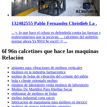
132482555 Pablo Fernandez Christlieb La .
... y. lo que hace el celoso es defenderla contra las fuerzas y
poderesinternos que la socavan. ... calcetines del anfitrión,
porque ahora Ya $910 $e escri!:>l; ...
6f 96n calcetines que hace las maquinas
Relación
aislantes para vibraciones de molinos verticales
molinos en la industria farmaceutica
molino de bolas de vibración del cojinete del piñón
bola s cliente orientado molino
equipos de laboratorio venta molinos de laboratorio
Molino De Martillos Para Hierbas Secas
embrague de molinos de bolas
molino industrial corta raices
fabricacion de maquinaria para molinos en mexico
molinos de granos industriales arequipa