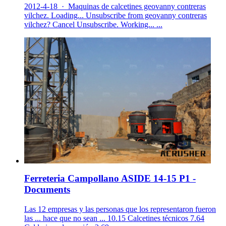
2012-4-18 · Maquinas de calcetines geovanny contreras
vilchez. Loading... Unsubscribe from geovanny contreras
vilchez? Cancel Unsubscribe. Working... ...
Ferreteria Campollano ASIDE 14-15 P1 -
Documents
Las 12 empresas y las personas que los representaron fueron
las ... hace que no sean ... 10.15 Calcetines técnicos 7.64