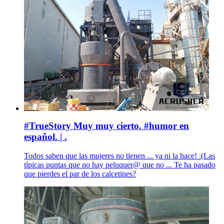
#TrueStory Muy muy cierto. #humor en
español. | .
Todos saben que las mujeres no tienen ... ya ni la hace! :(Las
típicas puntas que no hay peluquer@ que no ... Te ha pasado
que pierdes el par de los calcetines?