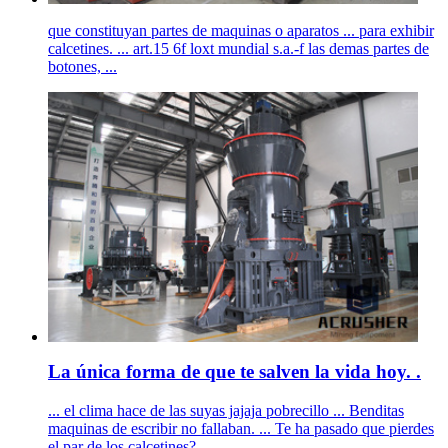
que constituyan partes de maquinas o aparatos ... para exhibir
calcetines. ... art.15 6f loxt mundial s.a.-f las demas partes de
botones, ...
La única forma de que te salven la vida hoy. .
... el clima hace de las suyas jajaja pobrecillo ... Benditas
maquinas de escribir no fallaban. ... Te ha pasado que pierdes
el par de los calcetines?