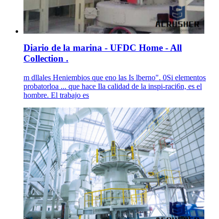
Diario de la marina - UFDC Home - All
Collection .
m dllales Heniembios que eno las Is lberno". 0Si elementos
probatorloa ... que hace Ila calidad de la inspi-raci6n, es el
hombre. El trabajo es