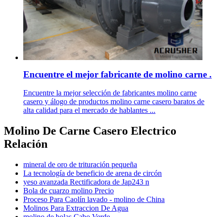
Encuentre el mejor fabricante de molino carne .
Encuentre la mejor selección de fabricantes molino carne
casero y álogo de productos molino carne casero baratos de
alta calidad para el mercado de hablantes ...
Molino De Carne Casero Electrico
Relación
mineral de oro de trituración pequeña
La tecnología de beneficio de arena de circón
yeso avanzada Rectificadora de Jap243 n
Bola de cuarzo molino Precio
Proceso Para Caolín lavado - molino de China
Molinos Para Extraccion De Agua
molino de bolas Cabo Verde