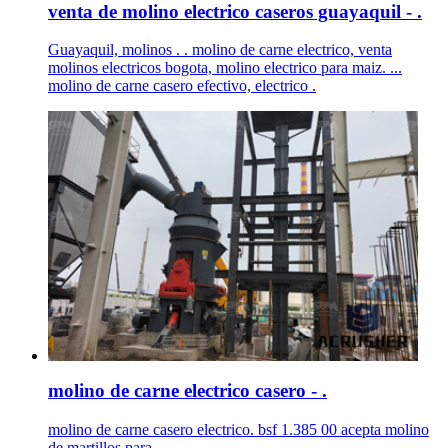
venta de molino electrico caseros guayaquil - .
Guayaquil, molinos . . molino de carne electrico, venta
molinos electricos bogota, molino electrico para maiz. ...
molino de carne casero efectivo, electrico .
molino de carne electrico casero - .
molino de carne casero electrico. bsf 1.385 00 acepta molino
de martillos para ...