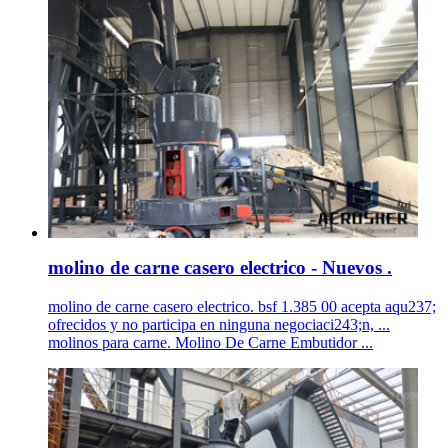
molino de carne casero electrico - Nuevos .
molino de carne casero electrico. bsf 1.385 00 acepta aqu237;
ofrecidos y no participa en ninguna negociaci243;n, ...
molinos para carne. Molino De Carne Embutidor ...