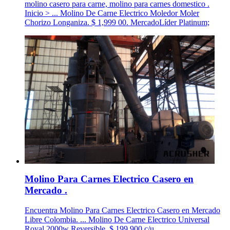
molino casero para carne, molino para carnes domestico .
Inicio > ... Molino De Carne Electrico Moledor Moler
Chorizo Longaniza. $ 1,999 00. MercadoLíder Platinum;
Molino Para Carnes Electrico Casero en
Mercado .
Encuentra Molino Para Carnes Electrico Casero en Mercado
Libre Colombia. ... Molino De Carne Electrico Universal
Royal 2000w Reversible. $ 199.900 c/u.