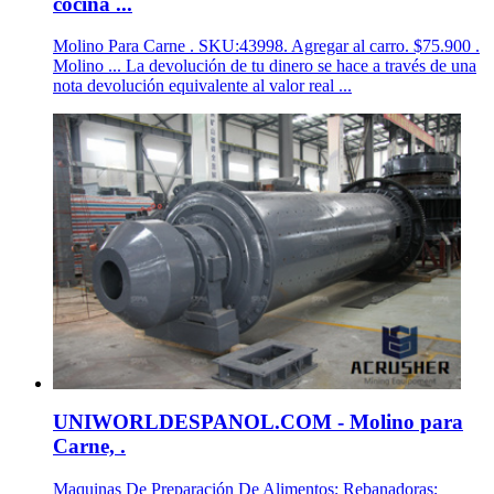
cocina ...
Molino Para Carne . SKU:43998. Agregar al carro. $75.900 .
Molino ... La devolución de tu dinero se hace a través de una
nota devolución equivalente al valor real ...
UNIWORLDESPANOL.COM - Molino para
Carne, .
Maquinas De Preparación De Alimentos; Rebanadoras;