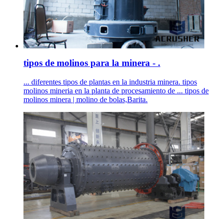
tipos de molinos para la minera - .
... diferentes tipos de plantas en la industria minera. tipos
molinos mineria en la planta de procesamiento de ... tipos de
molinos minera | molino de bolas,Barita.