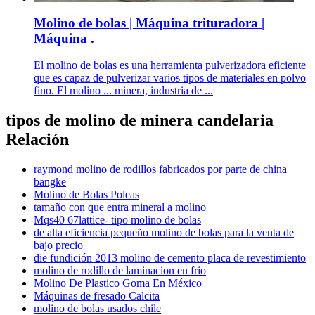
Molino de bolas | Máquina trituradora |
Máquina .
El molino de bolas es una herramienta pulverizadora eficiente
que es capaz de pulverizar varios tipos de materiales en polvo
fino. El molino ... minera, industria de ...
tipos de molino de minera candelaria
Relación
raymond molino de rodillos fabricados por parte de china
bangke
Molino de Bolas Poleas
tamaño con que entra mineral a molino
Mqs40 67lattice- tipo molino de bolas
de alta eficiencia pequeño molino de bolas para la venta de
bajo precio
die fundición 2013 molino de cemento placa de revestimiento
molino de rodillo de laminacion en frio
Molino De Plastico Goma En México
Máquinas de fresado Calcita
molino de bolas usados chile