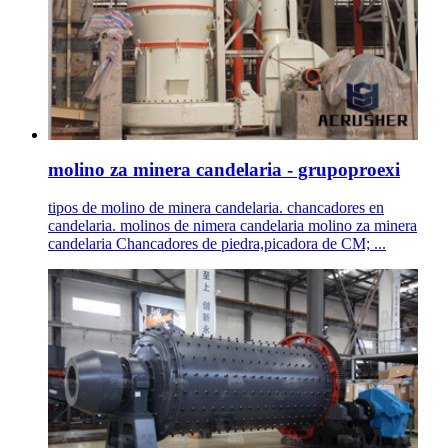
molino za minera candelaria - grupoproexi
tipos de molino de minera candelaria. chancadores en
candelaria. molinos de nimera candelaria molino za minera
candelaria Chancadores de piedra,picadora de CM; ...