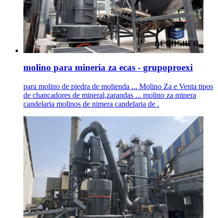
molino para mineria za ecas - grupoproexi
para molino de piedra de molienda ... Molino Za e Venta tipos
de chancadores de mineral,zarandas ... molino za minera
candelaria molinos de nimera candelaria de .