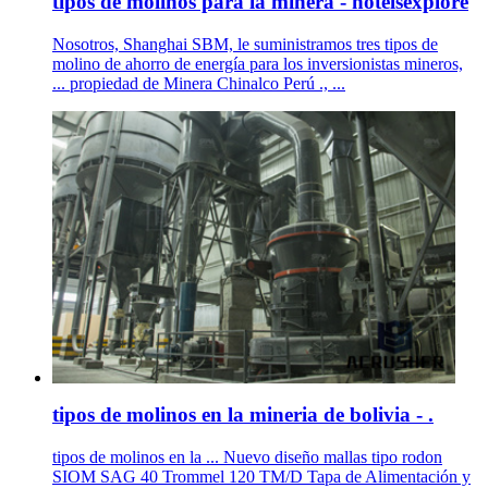
tipos de molinos para la minera - hotelsexplore
Nosotros, Shanghai SBM, le suministramos tres tipos de
molino de ahorro de energía para los inversionistas mineros,
... propiedad de Minera Chinalco Perú ., ...
tipos de molinos en la mineria de bolivia - .
tipos de molinos en la ... Nuevo diseño mallas tipo rodon
SIOM SAG 40 Trommel 120 TM/D Tapa de Alimentación y