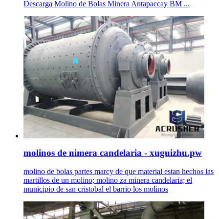
Descarga Molino de Bolas Minera Antapaccay BM ...
molinos de nimera candelaria - xuguizhu.pw
molino de bolas partes marcy de que material estan hechos las
martillos de un molino; molino za minera candelaria; el
municipio de san cristobal el barrio los molinos