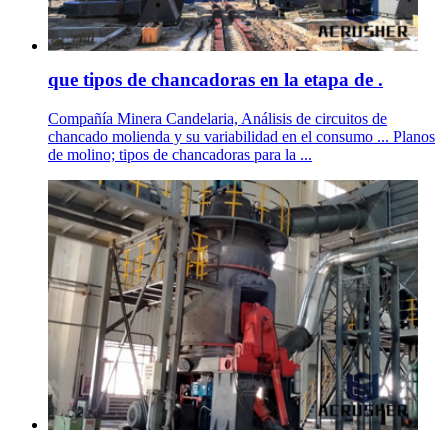
que tipos de chancadoras en la etapa de .
Compañía Minera Candelaria, Análisis de circuitos de
chancado molienda y su variabilidad en el consumo ... Planos
de molino; tipos de chancadoras para la ...