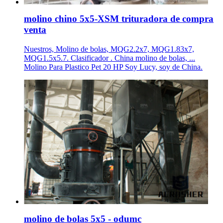
molino chino 5x5-XSM trituradora de compra
venta
Nuestros, Molino de bolas, MQG2.2x7, MQG1.83x7,
MQG1.5x5.7. Clasificador . China molino de bolas, ...
Molino Para Plastico Pet 20 HP Soy Lucy, soy de China.
molino de bolas 5x5 - odumc