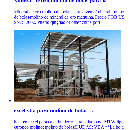
Mineral de oro molino de bolas para la .
Mineral de oro molino de bolas para la venta/mineral molino
de bolas/molino de mineral de oro máquina, Precio FOB:US
$ 975-2000, Puerto:qingdao or other china port ...
excel vba para molino de bolas - .
hoja en excel para calculo hierro para columnas . MTW tipo
europeo molino; molino de bolas;DUDAS: VBA **La hoja