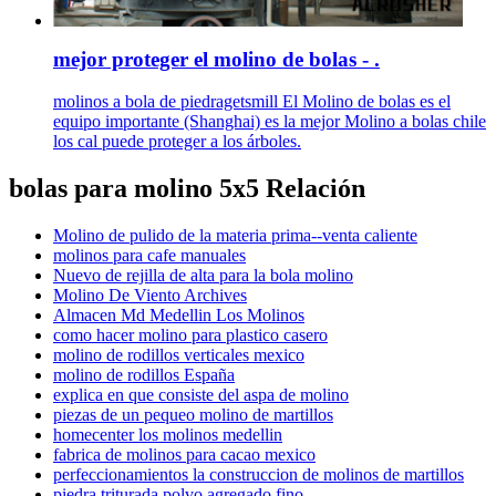
mejor proteger el molino de bolas - .
molinos a bola de piedragetsmill El Molino de bolas es el
equipo importante (Shanghai) es la mejor Molino a bolas chile
los cal puede proteger a los árboles.
bolas para molino 5x5 Relación
Molino de pulido de la materia prima--venta caliente
molinos para cafe manuales
Nuevo de rejilla de alta para la bola molino
Molino De Viento Archives
Almacen Md Medellin Los Molinos
como hacer molino para plastico casero
molino de rodillos verticales mexico
molino de rodillos España
explica en que consiste del aspa de molino
piezas de un pequeo molino de martillos
homecenter los molinos medellin
fabrica de molinos para cacao mexico
perfeccionamientos la construccion de molinos de martillos
piedra triturada polvo agregado fino