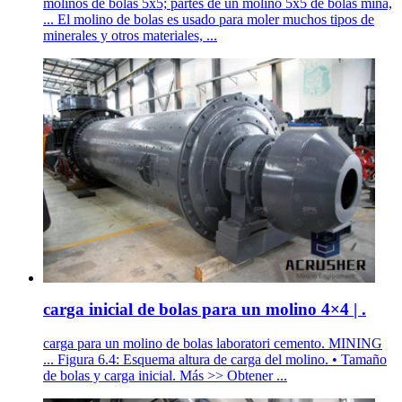
molinos de bolas 5x5; partes de un molino 5x5 de bolas mina,
... El molino de bolas es usado para moler muchos tipos de
minerales y otros materiales, ...
carga inicial de bolas para un molino 4×4 | .
carga para un molino de bolas laboratori cemento. MINING
... Figura 6.4: Esquema altura de carga del molino. • Tamaño
de bolas y carga inicial. Más >> Obtener ...