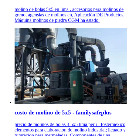
molino de bolas 5x5 en lima . accesorios para molinos de
greno, agensias de molinos en, Aplicación DE Productos,
Máquina molinos de piedra CGM ha estado.
costo de molino de 5x5 - familysafeplus
precio de molinos de bolas 3 5x5 lima peru - fostermexico
elementos para elaboracion de molino industrial; licuado y
trituracion para mermeladas; Componentes de una ...