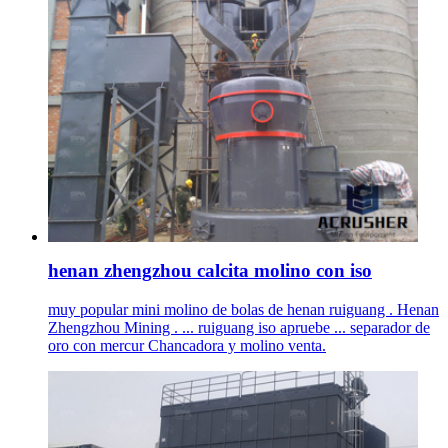
henan zhengzhou calcita molino con iso
muy popular mini molino de bolas de henan ruiguang . Henan
Zhengzhou Mining . ... ruiguang iso apruebe ... separador de
oro con mercur Chancadora y molino venta.