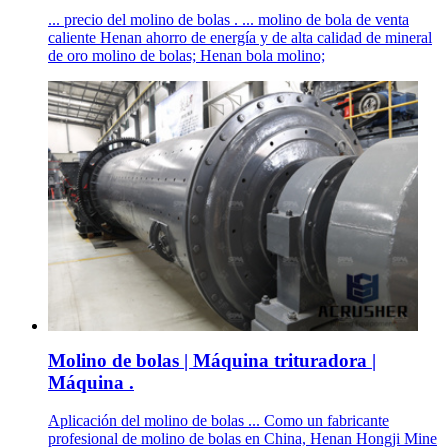
... precio del molino de bolas . ... molino de bola de venta
caliente Henan ahorro de energía y de alta calidad de mineral
de oro molino de bolas; Henan bola molino;
Molino de bolas | Máquina trituradora |
Máquina .
Aplicación del molino de bolas ... Como un fabricante
profesional de molino de bolas en China, Henan Hongji Mine