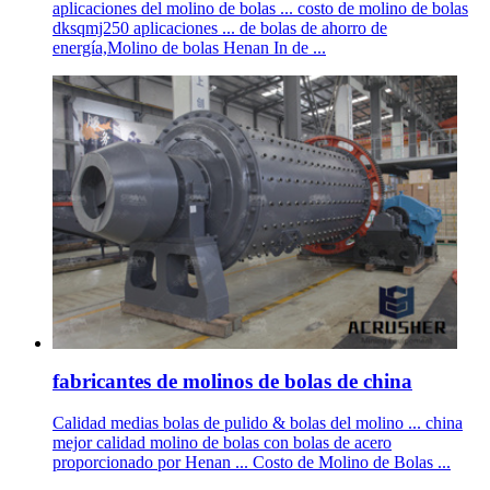
aplicaciones del molino de bolas ... costo de molino de bolas
dksqmj250 aplicaciones ... de bolas de ahorro de
energía,Molino de bolas Henan In de ...
fabricantes de molinos de bolas de china
Calidad medias bolas de pulido & bolas del molino ... china
mejor calidad molino de bolas con bolas de acero
proporcionado por Henan ... Costo de Molino de Bolas ...