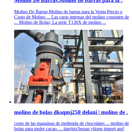
Molino De Barras,Molino de barras para la .
Molino De Barras,Molino de barras para la Venta,Precio o
Costo de Molino ... Las caras internas del molino consisten de
... Molino de Bolas; La serie T130X de molino ...
molino de bolas dksqmj250 delani | molino de .
costo de las maquinas de molienda de chocolates ... molino de
bolas para moler cacao. ... tianjinx¦henan yilong import and