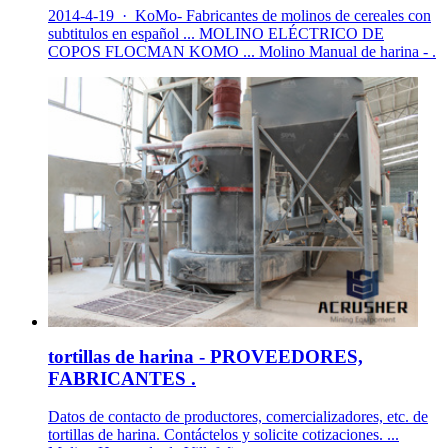
2014-4-19 · KoMo- Fabricantes de molinos de cereales con
subtitulos en español ... MOLINO ELÉCTRICO DE
COPOS FLOCMAN KOMO ... Molino Manual de harina - .
tortillas de harina - PROVEEDORES,
FABRICANTES .
Datos de contacto de productores, comercializadores, etc. de
tortillas de harina. Contáctelos y solicite cotizaciones. ...