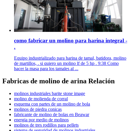
como fabricar un molino para harina integral -
.
Equipo industrializado para harina de tamal, batidora, molino
de martillos, . si quiero un molino lf de 5 hp . 9:38 Como
hacer la masa para los tamales al ...
Fabricas de molino de arina Relación
molinos industriales barite stone image
molino de molienda de corral
esquema con partes de un molino de bola
molinos de piedra conicas
fabricante de molino de bolas en Beawar
energia por medio de molinos
molinos de tres rodillos para pellets
sistema de seguridad de molinos industriales