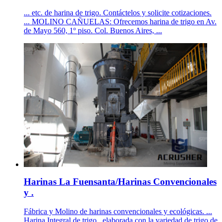
... etc. de harina de trigo. Contáctelos y solicite cotizaciones.
... MOLINO CAÑUELAS: Ofrecemos harina de trigo en Av.
de Mayo 560, 1º piso. Col. Buenos Aires, ...
Harinas La Fuensanta/Harinas Convencionales
y .
Fábrica y Molino de harinas convencionales y ecológicas. ...
Harina Integral de trigo , elaborada con la variedad de trigo de