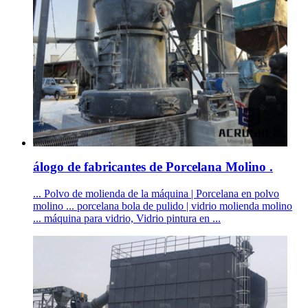
álogo de fabricantes de Porcelana Molino .
... Polvo de molienda de la máquina | Porcelana en polvo
molino ... porcelana bola de pulido | vidrio molienda molino
... máquina para vidrio, Vidrio pintura en ...