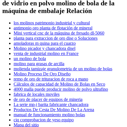
de vidrio en polvo molino de bola de la
máquina de embalaje Relación
los molinos patrimonio industrial y cultural
antimonio oro planta de flotación de mineral
Mini vertical cnc de la máquina de fresado dl-5060
planta para extraccion de oro dise o Soluciones
amoladoras m quina para el cuarzo
Molino picador y chancadora disel
venta de industrial molino en France
un molino de bola
molino para grasas de arcilla
molienda tamizaje granulometria de un molino de bolas
Molino Proceso De Oro Diseño
remo de oro de trituracion de roca a mano
Cálculos de capacidad de Molino de Bolas en Seco
4000 malla puede producir molino de polvo ultrafino
fabrica de locales moviles
de oro de placer de equipos de mineria
La serie mp-j barita fabricante chancadora
Productos De Cesta De Molino De La Arena
manual de funcionamiento molino bolas
ciq comprobacion de yeso equipo
Mapa del sitio