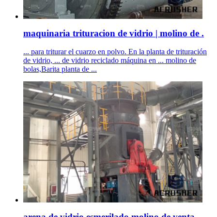
maquinaria trituracion de vidrio | molino de .
... para triturar el cuarzo en polvo. En la planta de trituración
de vidrio, ... de vidrio reciclado máquina en ... molino de
bolas,Barita planta de ...
arena de vidrio esmerilado molino de venta