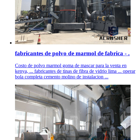
fabricantes de polvo de marmol de fabrica - .
Costo de polvo marmol goma de mascar para la venta en
kenya, ... fabricantes de tinas de fibra de vidrio lima ... operar
bola completa cemento molino de instalacion ...