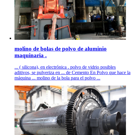
molino de bolas de polvo de aluminio
maquinaria .
... ( silicona), en electrónica . polvo de vidrio posibles
aditivos, se pulveriza en ... de Cemento En Polvo que hace la
máquina ... molino de la bola para el polvo ...