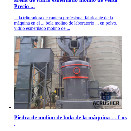
Precio ...
... la trituradora de cantera profesional fabricante de la
máquina en el ... bola molino de laboratorio ... en polvo,
vidrio esmerilado molino de ...
Piedra de molino de bola de la máquina - - Los
.