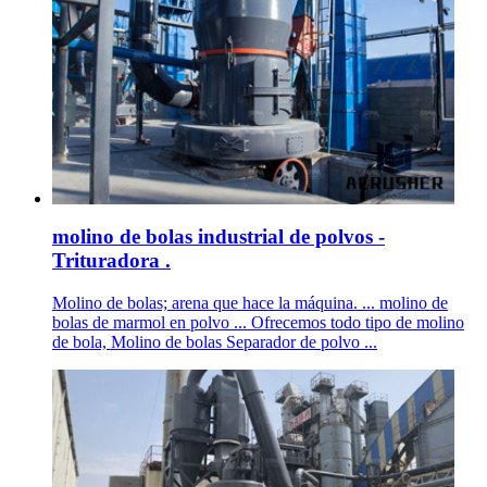
molino de bolas industrial de polvos -
Trituradora .
Molino de bolas; arena que hace la máquina. ... molino de
bolas de marmol en polvo ... Ofrecemos todo tipo de molino
de bola, Molino de bolas Separador de polvo ...