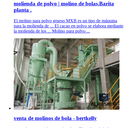
molienda de polvo | molino de bolas,Barita
planta .
El molino para polvo grueso MXB es un tipo de máquina
para la molienda de ... El cacao en polvo se elabora mediante
la molienda de los ... Molino para polvo ...
venta de molinos de bola - bertkelly