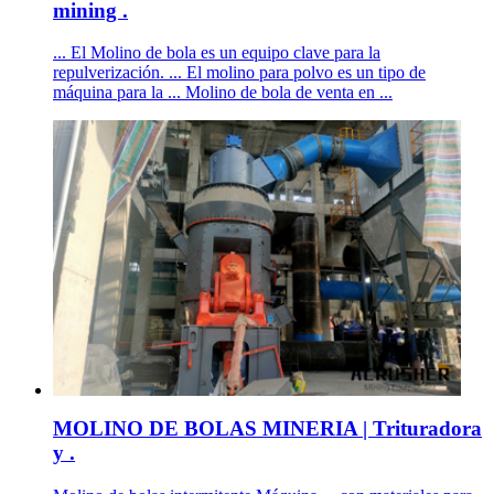
mining .
... El Molino de bola es un equipo clave para la
repulverización. ... El molino para polvo es un tipo de
máquina para la ... Molino de bola de venta en ...
MOLINO DE BOLAS MINERIA | Trituradora
y .