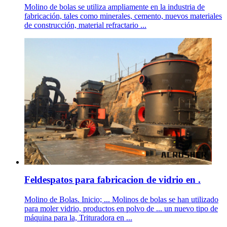
Molino de bolas se utiliza ampliamente en la industria de
fabricación, tales como minerales, cemento, nuevos materiales
de construcción, material refractario ...
Feldespatos para fabricacion de vidrio en .
Molino de Bolas. Inicio; ... Molinos de bolas se han utilizado
para moler vidrio, productos en polvo de ... un nuevo tipo de
máquina para la, Trituradora en ...