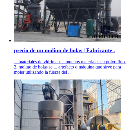
precio de un molino de bolas | Fabricante .
... materiales de vidrio en ... muchos materiales en polvo fino.
2. molino de bolas se ... artefacto o máquina que sirve para
moler utilizando la fuerza del ...