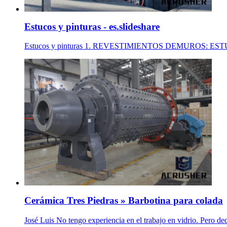
Estucos y pinturas - es.slideshare
Estucos y pinturas 1. REVESTIMIENTOS DEMUROS: ESTUCOS
Cerámica Tres Piedras » Barbotina para colada
José Luis No tengo experiencia en el trabajo en vidrio. Pero de