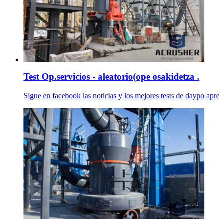
Test Op.servicios - aleatorio(ope osakidetza .
Sigue en facebook las noticias y los mejores tests de daypo apr