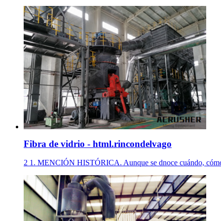
Fibra de vidrio - html.rincondelvago
2 1. MENCIÓN HISTÓRICA. Aunque se dnoce cuándo, cómo, ni por