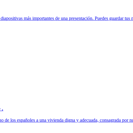
s diapositivas más importantes de una presentación. Puedes guardar tus 
 .
cho de los españoles a una vivienda digna y adecuada, consagrada por nu