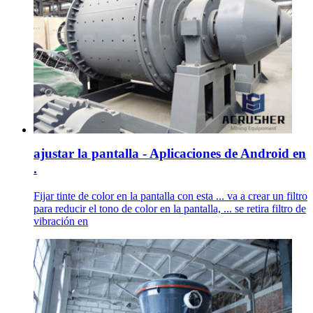
ajustar la pantalla - Aplicaciones de Android en
.
Fijar tinte de color en la pantalla con esta ... va a crear un filtro
para reducir el tono de color en la pantalla, ... se retira filtro de
vibración en