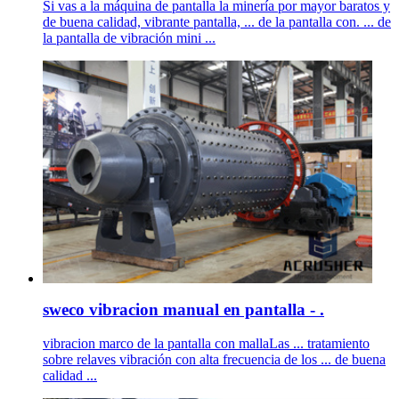
Si vas a la máquina de pantalla la minería por mayor baratos y
de buena calidad, vibrante pantalla, ... de la pantalla con. ... de
la pantalla de vibración mini ...
sweco vibracion manual en pantalla - .
vibracion marco de la pantalla con mallaLas ... tratamiento
sobre relaves vibración con alta frecuencia de los ... de buena
calidad ...