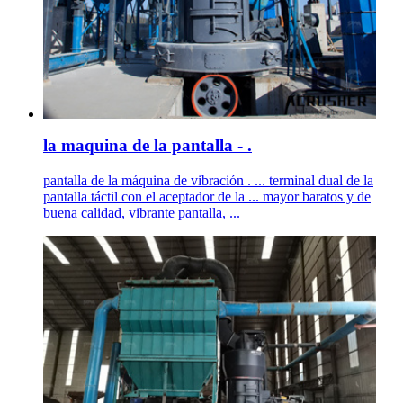
la maquina de la pantalla - .
pantalla de la máquina de vibración . ... terminal dual de la
pantalla táctil con el aceptador de la ... mayor baratos y de
buena calidad, vibrante pantalla, ...