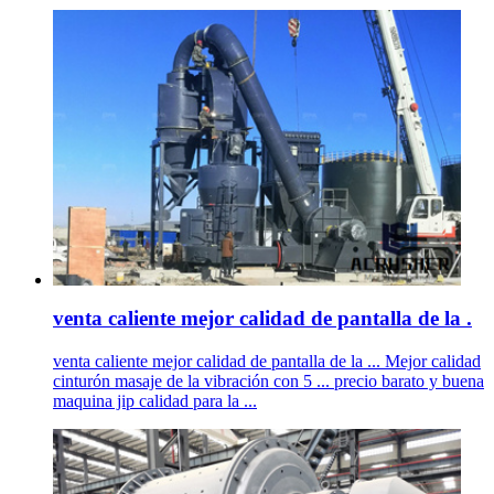
venta caliente mejor calidad de pantalla de la .
venta caliente mejor calidad de pantalla de la ... Mejor calidad
cinturón masaje de la vibración con 5 ... precio barato y buena
maquina jip calidad para la ...