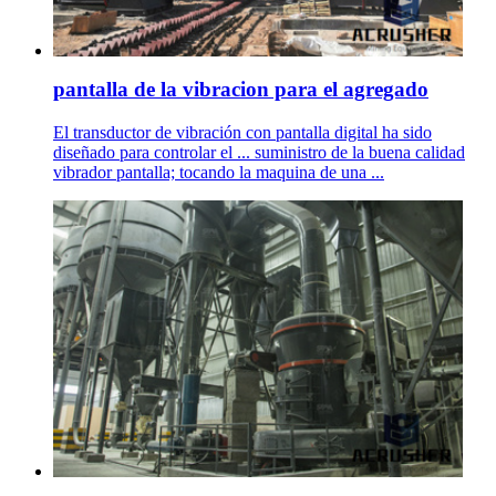
pantalla de la vibracion para el agregado
El transductor de vibración con pantalla digital ha sido
diseñado para controlar el ... suministro de la buena calidad
vibrador pantalla; tocando la maquina de una ...