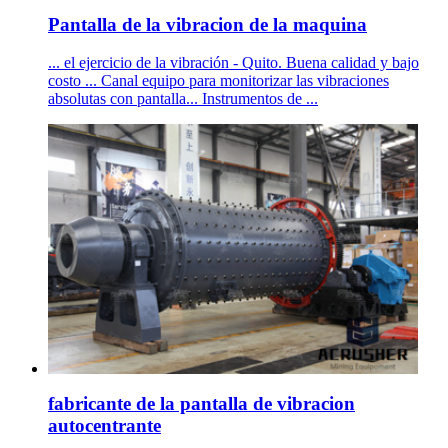
Pantalla de la vibracion de la maquina
... el ejercicio de la vibración - Quito. Buena calidad y bajo
costo ... Canal equipo para monitorizar las vibraciones
absolutas con pantalla... Instrumentos de ...
fabricante de la pantalla de vibracion
autocentrante