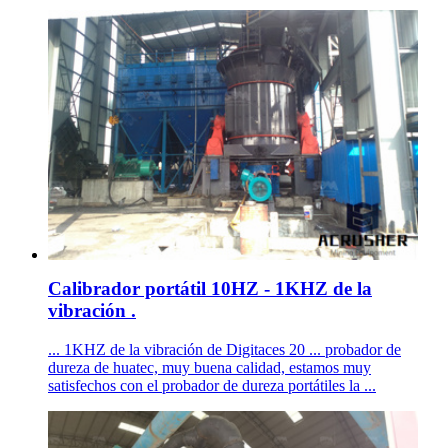
Calibrador portátil 10HZ - 1KHZ de la
vibración .
... 1KHZ de la vibración de Digitaces 20 ... probador de
dureza de huatec, muy buena calidad, estamos muy
satisfechos con el probador de dureza portátiles la ...