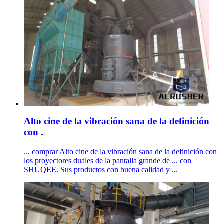
Alto cine de la vibración sana de la definición
con .
... comprar Alto cine de la vibración sana de la definición con
los proyectores duales de la pantalla grande de ... con
SHUQEE. Sus productos con buena calidad y ...