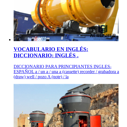
VOCABULARIO EN INGLÉS:
DICCIONARIO: INGLÉS .
DICCIONARIO PARA PRINCIPIANTES INGLES-
ESPAÑOL a / un a / una a (cassette) recorder / grabadora a
(draw) well / pozo A (note) / la