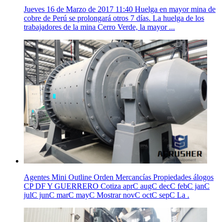
Jueves 16 de Marzo de 2017 11:40 Huelga en mayor mina de
cobre de Perú se prolongará otros 7 días. La huelga de los
trabajadores de la mina Cerro Verde, la mayor ...
Agentes Mini Outline Orden Mercancías Propiedades álogos
CP DF Y GUERRERO Cotiza aprC augC decC febC janC
julC junC marC mayC Mostrar novC octC sepC La .