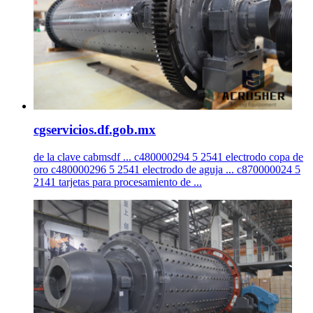
cgservicios.df.gob.mx
de la clave cabmsdf ... c480000294 5 2541 electrodo copa de
oro c480000296 5 2541 electrodo de aguja ... c870000024 5
2141 tarjetas para procesamiento de ...