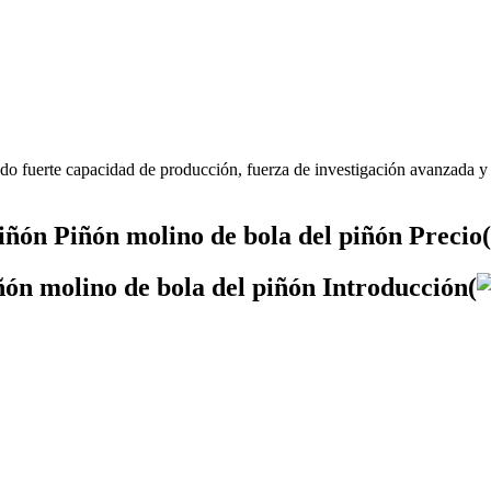
do fuerte capacidad de producción, fuerza de investigación avanzada y
ñón Piñón molino de bola del piñón Precio(
ón molino de bola del piñón Introducción(