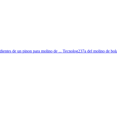
 dientes de un pinon para molino de ... Tecnolog237a del molino de bol