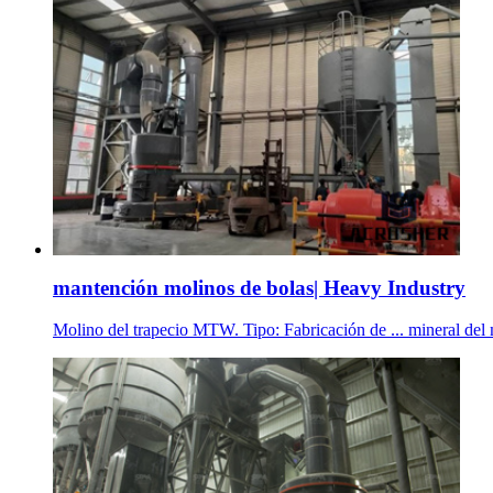
mantención molinos de bolas| Heavy Industry
Molino del trapecio MTW. Tipo: Fabricación de ... mineral de