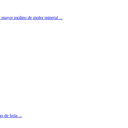
r mayor molino de moler mineral ...
 de bola ...