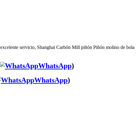
 excelente servicio, Shanghai Carbón Mill piñón Piñón molino de bola
WhatsApp
)
WhatsApp
)