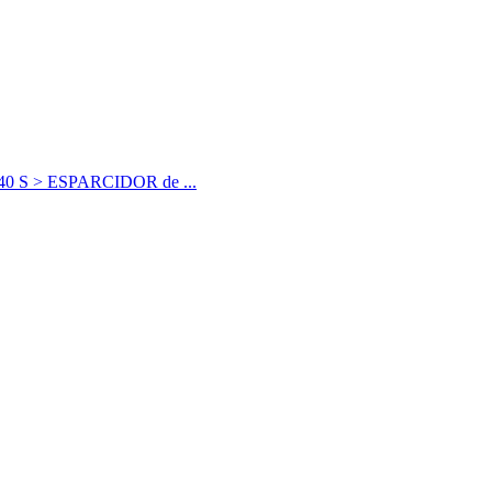
W 6240 S > ESPARCIDOR de ...