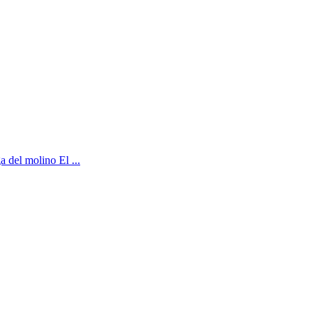
a del molino El ...