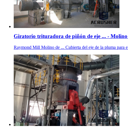
Giratorio trituradora de piñón de eje ... - Molino
Raymond Mill Molino de ... Cubierta del eje de la pluma para 