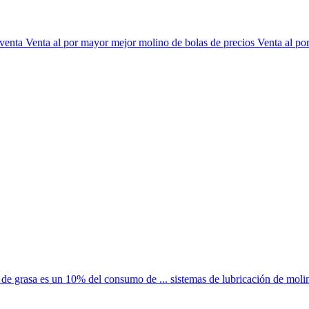
a venta Venta al por mayor mejor molino de bolas de precios Venta al po
e grasa es un 10% del consumo de ... sistemas de lubricación de molino