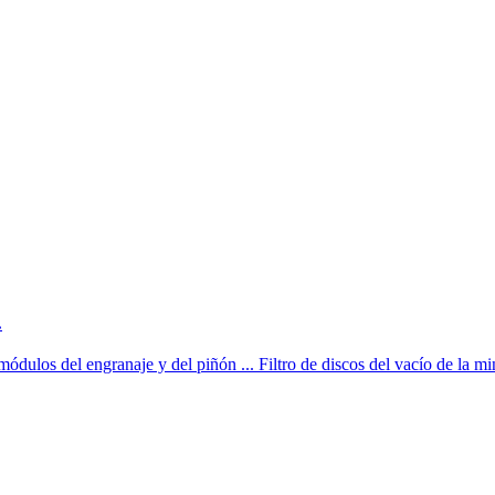
.
módulos del engranaje y del piñón ... Filtro de discos del vacío de la mi