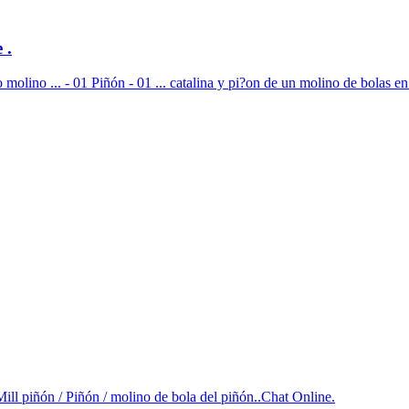
 .
 molino ... - 01 Piñón - 01 ... catalina y pi?on de un molino de bolas en
ill piñón / Piñón / molino de bola del piñón..Chat Online.