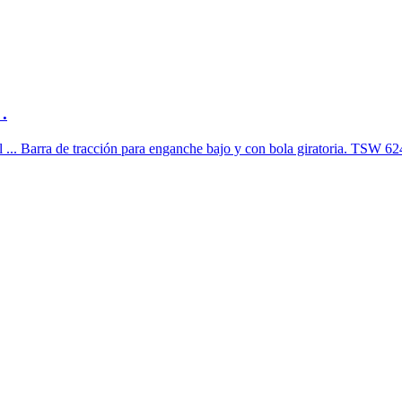
 .
el ... Barra de tracción para enganche bajo y con bola giratoria. TS