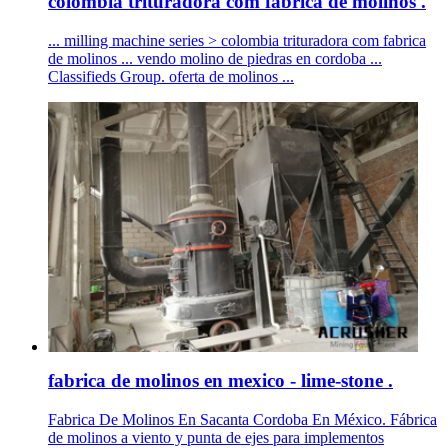
colombia trituradora com fabrica de molinos .
... milling machine series > colombia trituradora com fabrica
de molinos ... vendo molino de piedras en cordoba ...
Classifieds Group. oferta de molinos ...
fabrica de molinos en mexico - lime-stone .
Fabrica De Molinos En Sacanta Cordoba En México. Fábrica
de molinos a viento y punta de ejes para implementos