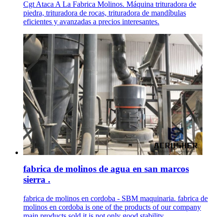
Cgt Ataca A La Fabrica Molinos. Máquina trituradora de
piedra, trituradora de rocas, trituradora de mandíbulas
eficientes y avanzadas a precios interesantes.
fabrica de molinos de agua en san marcos
sierra .
fabrica de molinos en cordoba - SBM maquinaria. fabrica de
molinos en cordoba is one of the products of our company
main products sold,it is not only good stability, ...