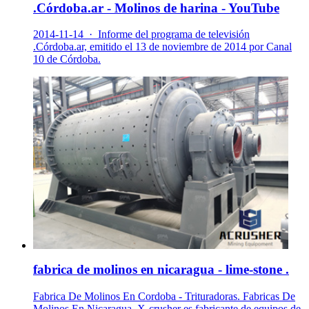
.Córdoba.ar - Molinos de harina - YouTube
2014-11-14 · Informe del programa de televisión
.Córdoba.ar, emitido el 13 de noviembre de 2014 por Canal
10 de Córdoba.
fabrica de molinos en nicaragua - lime-stone .
Fabrica De Molinos En Cordoba - Trituradoras. Fabricas De
Molinos En Nicaragua. X-crusher es fabricante de equipos de